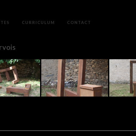
XTES
CURRICULUM
CONTACT
rvois